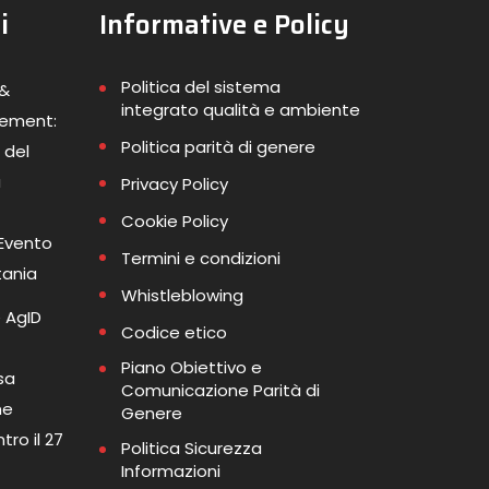
i
Informative e Policy
Politica del sistema
 &
integrato qualità e ambiente
gement:
Politica parità di genere
 del
a
Privacy Policy
Cookie Policy
 Evento
Termini e condizioni
tania
Whistleblowing
 AgID
Codice etico
Piano Obiettivo e
sa
Comunicazione Parità di
me
Genere
tro il 27
Politica Sicurezza
Informazioni