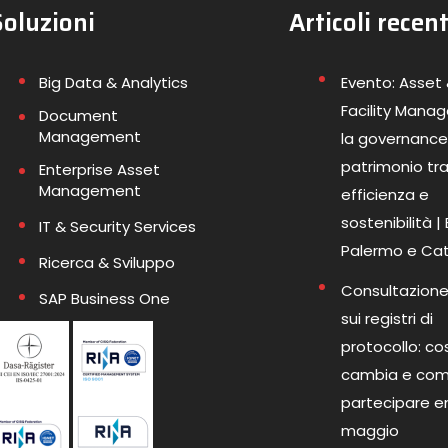
Soluzioni
Articoli recent
Big Data & Analytics
Evento: Asset
Facility Mana
Document
Management
la governance
patrimonio tr
Enterprise Asset
Management
efficienza e
sostenibilità |
IT & Security Services
Palermo e Ca
Ricerca & Sviluppo
Consultazione
SAP Business One
sui registri di
protocollo: co
cambia e co
partecipare en
maggio