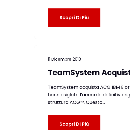
Scopri Di Più
11 Dicembre 2013
TeamSystem Acquista
TeamSystem acquista ACG IBM È orm
hanno siglato l’accordo definitivo ri
struttura ACG™. Questo…
Scopri Di Più