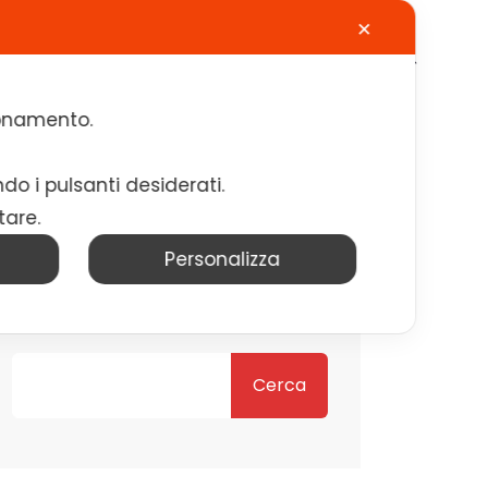
✕
Calendario
Contatti
Lavora con noi
zionamento.
ndo i pulsanti desiderati.
tare.
Personalizza
Cerca
Cerca