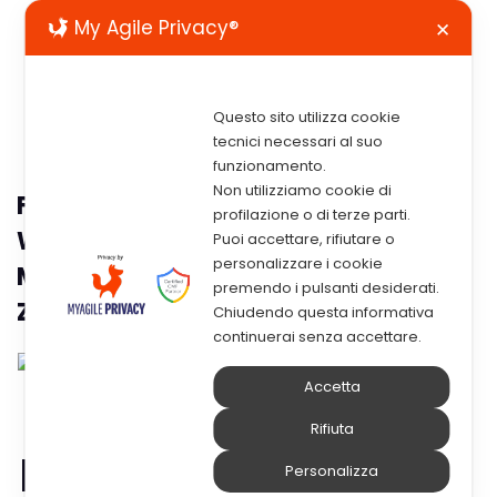
My Agile Privacy®
✕
Questo sito utilizza cookie
tecnici necessari al suo
funzionamento.
Non utilizziamo cookie di
Fatturazione Elettronica PA:
profilazione o di terze parti.
Workshop Presso Il Politecnico Di
Puoi accettare, rifiutare o
personalizzare i cookie
Milano Tenuto Dal Dott. Umberto
premendo i pulsanti desiderati.
Zanini
Chiudendo questa informativa
continuerai senza accettare.
Fatt
Accetta
Rifiuta
uraz
Personalizza