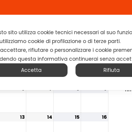
Home
Chi siamo
Soluzioni
News
to sito utilizza cookie tecnici necessari al suo fun
tilizziamo cookie di profilazione o di terze parti.
 in Ottobre 2022
 accettare, rifiutare o personalizzare i cookie preme
Do
GIO
VEN
SAB
DOM
dendo questa informativa continuerai senza accet
Ne
29
30
1
2
of
Accetta
Rifiuta
co
ap
6
7
8
9
fir
13
14
15
16