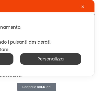
✕
Calendario
Contatti
Lavora con noi
zionamento.
ndo i pulsanti desiderati.
cument Process Management
tare.
ll’era del distanziamento sociale,
DPM
fre strumenti per l’accessibilità e la
Personalizza
ndivisone di informazioni attraverso
p, portali e l’integrazione di SPID e
me remote .
Scopri le soluzioni