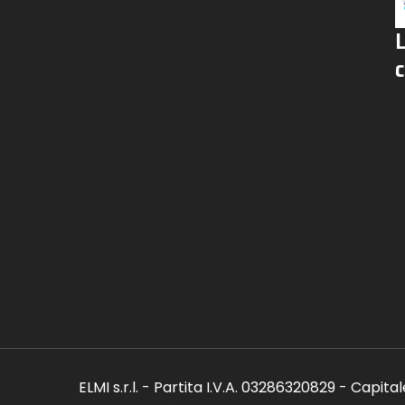
c
ELMI s.r.l. - Partita I.V.A. 03286320829 - Capita