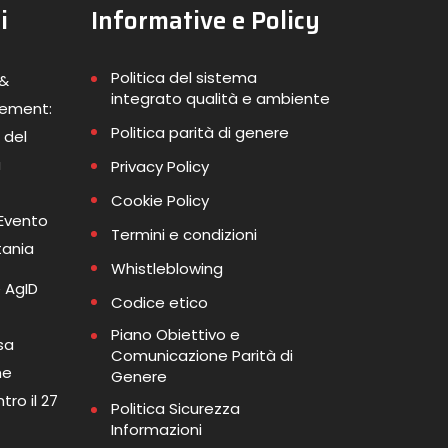
i
Informative e Policy
Politica del sistema
 &
integrato qualità e ambiente
gement:
Politica parità di genere
 del
a
Privacy Policy
Cookie Policy
 Evento
Termini e condizioni
tania
Whistleblowing
 AgID
Codice etico
Piano Obiettivo e
sa
Comunicazione Parità di
me
Genere
tro il 27
Politica Sicurezza
Informazioni