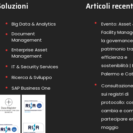
Soluzioni
Articoli recent
Big Data & Analytics
Evento: Asset
Facility Mana
Document
Management
la governance
patrimonio tr
Enterprise Asset
Management
efficienza e
sostenibilità |
IT & Security Services
Palermo e Ca
Ricerca & Sviluppo
Consultazione
SAP Business One
sui registri di
protocollo: co
cambia e co
partecipare en
maggio