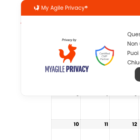
My Agile Privacy®
Ques
Non u
Eventi
Puoi
LUN
MAR
MER
Chiu
26
27
28
3
4
5
10
11
12