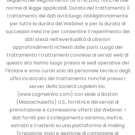
seguenti del Regolamento UE 679/2016, nonché alle
norme
di legge applicabili.
Durata del trattamento
Il
trattamento dei dati avrà luogo obbligatoriamente
per tutta la durata del Webinar e per
la durata di
successivi mesi tre per consentire il reperimento dei
dati stessi nell’eventualità di
ulteriori
approfondimenti richiesti dalle parti.
Luogo del
trattamento
I trattamenti connessi ai servizi web di
questo sito hanno luogo presso le sedi operative del
Titolare e sono curati solo da personale tecnico degli
uffici incaricato del trattamento
nonché presso i
server della Società LogMeIn inc.
(www.Logmeininc.com) con sede a Boston
(Massachusetts) U.S., fornitrice dei servizi di
prenotazione e connessione offerti dal Webinar.
I
dati forniti per il collegamento saranno, inoltre,
estratti e trasferiti su una piattaforma di
mailing
(creazione, invio e gestione di campagne di