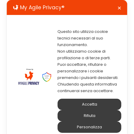
My Agile Privacy®
✕
Questo sito utilizza cookie
tecnici necessari al suo
funzionamento.
Non utilizziamo cookie di
profilazione o di terze parti.
Blocca le minacce sul
Puoi accettare, rifiutare o
personalizzare i cookie
nascere
premendo i pulsanti desiderati.
Chiudendo questa informativa
continuerai senza accettare.
ESOC sarà la tua torre di controllo
7 giorni su 7
,
Accetta
H24
che previene, analizza e gestisce gli attacchi
informatici in tempo reale.
Rifiuta
Con l’acronimo SOC,
Security Operation Center
,
Personalizza