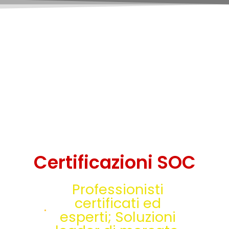
Nessun pericolo verrà lasciato al caso, fugare ogni
sospetto
sarà compito di ESOC:
il tuo Security Operation Center
H24 – 7 giorni su 7.
Certificazioni SOC
Professionisti
certificati ed
esperti;
Soluzioni