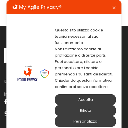
My Agile Privacy®
✕
Questo sito utilizza cookie
tecnici necessari al suo
funzionamento.
Non utilizziamo cookie di
profilazione o di terze parti.
Puoi accettare, rifiutare o
personalizzare i cookie
premendo i pulsanti desiderati.
Contattaci e seguici sui nostri social
Chiudendo questa informativa
continuerai senza accettare.
info@pec.elmisrl.eu info@elmisoftware.com
Accetta
Rifiuta
Soluzioni
Personalizza