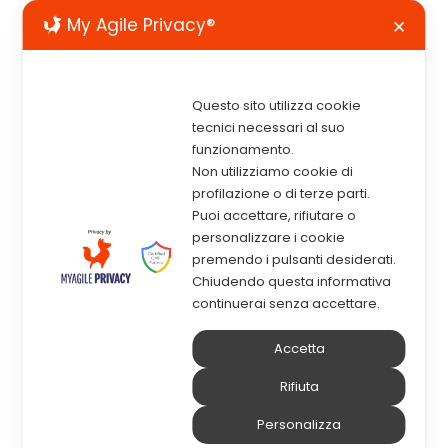
My Agile Privacy®
✕
Questo sito utilizza cookie
tecnici necessari al suo
QUESTIONARIO PER LA
funzionamento.
VALUTAZIONE DELLA
Non utilizziamo cookie di
SODDISFAZIONE DEL CLIENTE
profilazione o di terze parti.
Puoi accettare, rifiutare o
Gentile cliente, al fine di migliorare il
personalizzare i cookie
servizio da noi offerto e conoscere la Sua
premendo i pulsanti desiderati.
Chiudendo questa informativa
opinione a riguardo, La preghiamo di
continuerai senza accettare.
dedicarci pochi minuti del suo tempo per
rispondere alle nostre domande. Grazie
Accetta
per la collaborazione.
Rifiuta
Personalizza