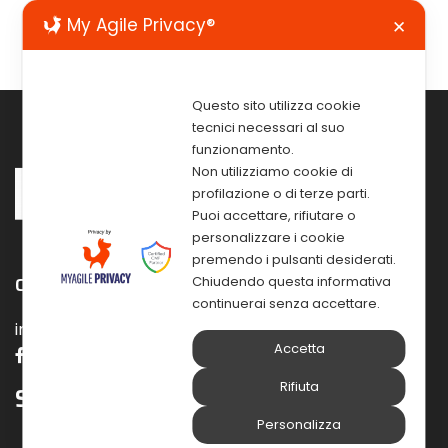
My Agile Privacy®
✕
Questo sito utilizza cookie
tecnici necessari al suo
funzionamento.
Non utilizziamo cookie di
profilazione o di terze parti.
Puoi accettare, rifiutare o
personalizzare i cookie
premendo i pulsanti desiderati.
Contattaci e seguici sui nostri social
Chiudendo questa informativa
continuerai senza accettare.
info@pec.elmisrl.eu info@elmisoftware.com
Accetta
Rifiuta
Soluzioni
Personalizza