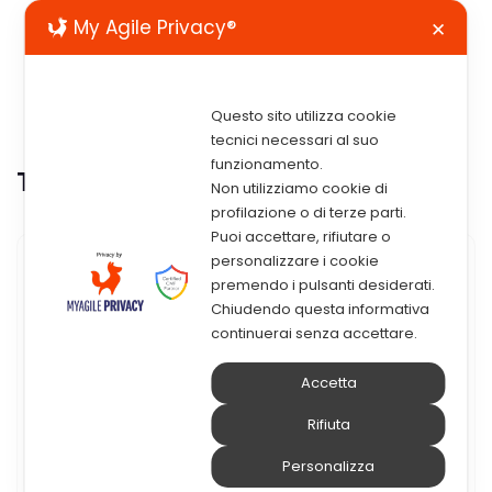
My Agile Privacy®
✕
Questo sito utilizza cookie
tecnici necessari al suo
funzionamento.
Tag:
ceo
Non utilizziamo cookie di
profilazione o di terze parti.
Puoi accettare, rifiutare o
personalizzare i cookie
15 Aprile 2020
premendo i pulsanti desiderati.
Chiudendo questa informativa
Truffa Del Falso CEO: Cos’è E
continuerai senza accettare.
Come Difendersi
Accetta
Cos’è la truffa del falso CEO? Più
Rifiuta
tecnicamente nota come “Business e-mail
Personalizza
compromise”, si tratta di un fenomeno