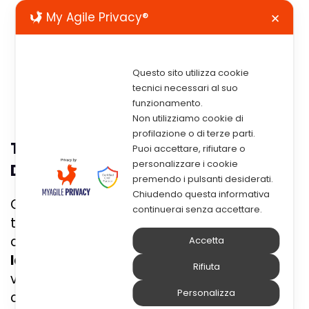
My Agile Privacy®
✕
Questo sito utilizza cookie
tecnici necessari al suo
funzionamento.
Non utilizziamo cookie di
profilazione o di terze parti.
Truffa Del Falso CEO: Cos’è E Come
Puoi accettare, rifiutare o
personalizzare i cookie
Difendersi
premendo i pulsanti desiderati.
Chiudendo questa informativa
Cos’è la
truffa del falso CEO
? Più
continuerai senza accettare.
tecnicamente nota come “Business e-mail
compromise”, si tratta di
un fenomeno
Accetta
largamente diffuso anche in Italia
e che
Rifiuta
viene messa in atto da organizzazioni
Personalizza
criminali ben organizzate
. Una tecnica