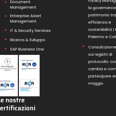
Facility Mana
Document
Management
la governance
patrimonio tr
Enterprise Asset
Management
efficienza e
sostenibilità |
IT & Security Services
Palermo e Ca
Ricerca & Sviluppo
Consultazione
SAP Business One
sui registri di
protocollo: co
cambia e co
partecipare en
maggio
Le nostre
ertificazioni