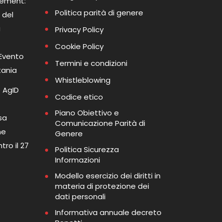
gement:
Politica parità di genere
 del
a
Privacy Policy
Cookie Policy
 Evento
Termini e condizioni
tania
Whistleblowing
 AgID
Codice etico
Piano Obiettivo e
sa
Comunicazione Parità di
me
Genere
tro il 27
Politica Sicurezza
Informazioni
Modello esercizio dei diritti in
materia di protezione dei
dati personali
Informativa annuale decreto