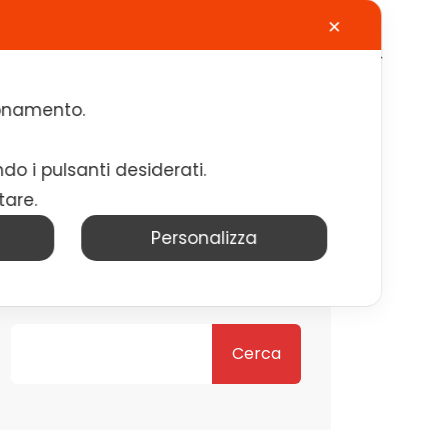
✕
Calendario
Contatti
Lavora con noi
zionamento.
ndo i pulsanti desiderati.
tare.
Personalizza
Cerca
Cerca