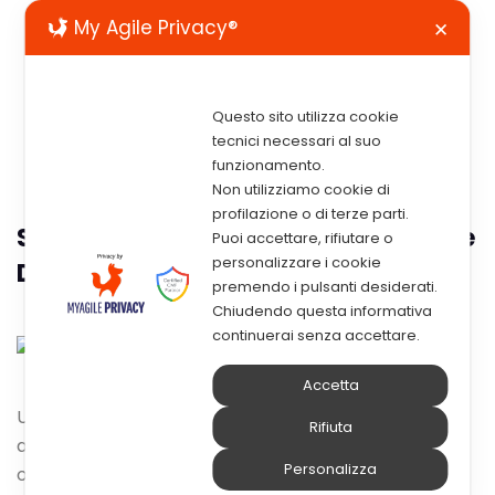
My Agile Privacy®
✕
Questo sito utilizza cookie
tecnici necessari al suo
funzionamento.
Non utilizziamo cookie di
profilazione o di terze parti.
Scopri Come Ottimizzare La Gestione
Puoi accettare, rifiutare o
personalizzare i cookie
Degli Asset Nei Tuoi Punti Vendita
premendo i pulsanti desiderati.
Chiudendo questa informativa
continuerai senza accettare.
Accetta
Una corretta
gestione degli asset
permette
Rifiuta
all’azienda un adeguato bilanciamento tra costi,
Personalizza
opportunità e rischi a fronte di obiettivi di