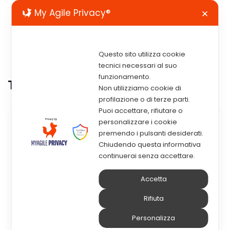
My Agile Privacy®
✕
Questo sito utilizza cookie
tecnici necessari al suo
funzionamento.
Tag:
Pec
Non utilizziamo cookie di
profilazione o di terze parti.
Puoi accettare, rifiutare o
personalizzare i cookie
27 Luglio 2023
premendo i pulsanti desiderati.
Chiudendo questa informativa
INAD E PEC: Sicurezza,
continuerai senza accettare.
Efficienza E Valore Legale Nelle
Accetta
Comunicazioni Digitali
Rifiuta
i punti chiave Da quando è operativo INAD
Personalizza
Domicilio Digitale?Cos’è il registro INAD per