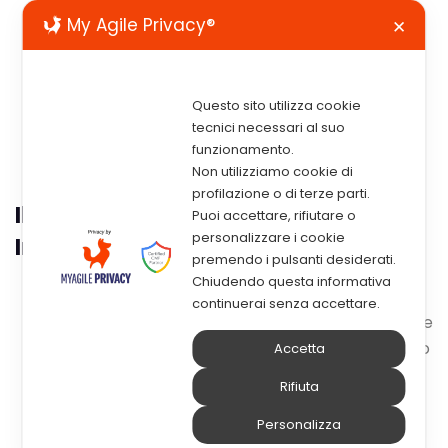
My Agile Privacy®
✕
Questo sito utilizza cookie
tecnici necessari al suo
funzionamento.
Non utilizziamo cookie di
profilazione o di terze parti.
Il Regolamento EIDAS UE N. 910/2014
Puoi accettare, rifiutare o
personalizzare i cookie
In Vigore Dal 1° Luglio 2016
premendo i pulsanti desiderati.
Chiudendo questa informativa
Dal 1° Luglio
continuerai senza accettare.
2016 è in vigore
il regolamento
Accetta
UE
Rifiuta
n°910/2014
,
Personalizza
meglio