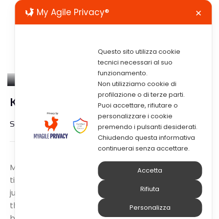
My Agile Privacy®
✕
Questo sito utilizza cookie
tecnici necessari al suo
funzionamento.
Non utilizziamo cookie di
profilazione o di terze parti.
Kristin Watson
Puoi accettare, rifiutare o
personalizzare i cookie
Senior QA Engineer
premendo i pulsanti desiderati.
Chiudendo questa informativa
continuerai senza accettare.
Mauris sapien neque, placerat ut dolor nec, egestas
Accetta
tincidunt felis. Sed in ornare quam, finibus dui aliquam
Rifiuta
justo duis eros quam, semper at libero sed, vehicula
the consequat arcu. In ornare, enim at egestas
Personalizza
bibendum, ligula ante congue arcu, sed ornare sem