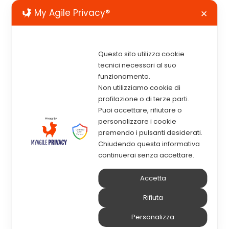
My Agile Privacy®
✕
Questo sito utilizza cookie
tecnici necessari al suo
funzionamento.
Non utilizziamo cookie di
profilazione o di terze parti.
Partecipa al webinar per
scoprire
Puoi accettare, rifiutare o
come la trasformazione digitale e
personalizzare i cookie
l’intelligenza artificiale stanno
premendo i pulsanti desiderati.
rivoluzionando la gestione delle
Chiudendo questa informativa
risorse umane
.
continuerai senza accettare.
Approfondiremo strategie innovative
Accetta
per affrontare le sfide tecnologiche e
Rifiuta
culturali,
con un focus sulla
Personalizza
sostenibilità, l’automazione dei