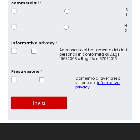
commerciali
*
S
ì
N
o
Informativa privacy
*
Acconsento al trattamento dei dati
personali in conformità al D.Lgs
196/2003 e Reg. Ue n.679/2016
n
Presa visione
*
e
w
Confermo di aver preso
s
visione dell'
informativa
l
privacy
e
t
t
Invia
e
r
m
e
s
s
a
g
g