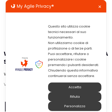
My Agile Privacy®
✕
Questo sito utilizza cookie
tecnici necessari al suo
funzionamento.
Non utilizziamo cookie di
profilazione o di terze parti.
Webinar | La Gestione Documentale A
Puoi accettare, rifiutare o
personalizzare i cookie
Supporto Dell’ufficio Acquisti
premendo i pulsanti desiderati.
Chiudendo questa informativa
Webinar | 31 gennaio 2024 ore 15.30
continuerai senza accettare.
Visualizza la registrazione
Accetta
Rifiuta
La soluzione
Personalizza