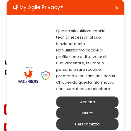
My Agile Privacy®
✕
Questo sito utilizza cookie
tecnici necessari al suo
funzionamento.
Non utilizziamo cookie di
profilazione o di terze parti.
Webinar – Gestione Organizzata
Puoi accettare, rifiutare o
personalizzare i cookie
Delle E-Mail E PEC Aziendali
premendo i pulsanti desiderati.
Chiudendo questa informativa
continuerai senza accettare.
Gestione
Accetta
Rifiuta
organizzata
Personalizza