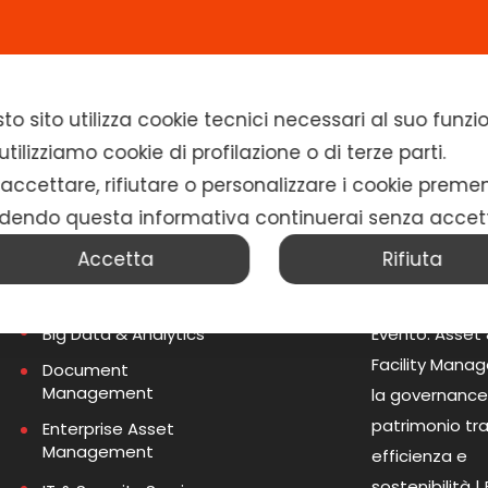
Home
Chi siamo
Soluzioni
News
to sito utilizza cookie tecnici necessari al suo fun
tilizziamo cookie di profilazione o di terze parti.
 accettare, rifiutare o personalizzare i cookie preme
dendo questa informativa continuerai senza accet
Accetta
Rifiuta
Soluzioni
Articoli recent
Big Data & Analytics
Evento: Asset
Facility Mana
Document
Management
la governance
patrimonio tr
Enterprise Asset
Management
efficienza e
sostenibilità |