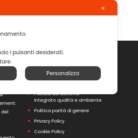
✕
Calendario
Contatti
Lavora con noi
zionamento.
ndo i pulsanti desiderati.
tare.
Personalizza
i
Informative e Policy
Politica del sistema
 &
integrato qualità e ambiente
gement:
Politica parità di genere
 del
a
Privacy Policy
Cookie Policy
 Evento