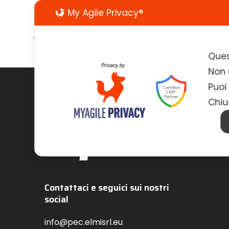
My Agile Privacy®
Ques
[ti_wishlistsview]
Non u
Puoi
Chiu
Contattaci e seguici sui nostri
social
info@pec.elmisrl.eu