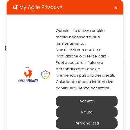
My Agile Privacy®
✕
Questo sito utilizza cookie
tecnici necessari al suo
funzionamento.
Categoria:
Asset management
Non utilizziamo cookie di
profilazione o di terze parti.
Puoi accettare, rifiutare o
personalizzare i cookie
9 Luglio 2024
premendo i pulsanti desiderati.
Chiudendo questa informativa
IBM Maximo Application Suite
continuerai senza accettare.
9: Novità E Funzionalità
Accetta
Aggiuntive
Rifiuta
IBM Maximo Application Suite 9 è finalmente
Personalizza
arrivata, portando con sé un’ondata di