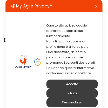
My Agile Privacy®
✕
Questo sito utilizza cookie
tecnici necessari al suo
funzionamento.
Categoria:
Asset management
Non utilizziamo cookie di
profilazione o di terze parti.
Puoi accettare, rifiutare o
personalizzare i cookie
15 Maggio 2020
premendo i pulsanti desiderati.
Chiudendo questa informativa
IBM Maximo Worker Insights:
continuerai senza accettare.
La Soluzione Per Migliorare La
Accetta
Sicurezza Sul Lavoro Ai Tempi
Rifiuta
Del Covid-19
Personalizza
Come migliorare la sicurezza sul lavoro ai