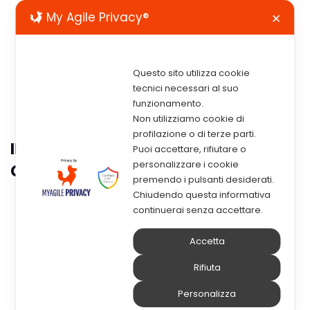
My Agile Privacy®
✕
Questo sito utilizza cookie
tecnici necessari al suo
funzionamento.
Non utilizziamo cookie di
profilazione o di terze parti.
IBM Maximo Application Suite:
Puoi accettare, rifiutare o
personalizzare i cookie
Gestire Gli Asset In Modo Intelligente
premendo i pulsanti desiderati.
Chiudendo questa informativa
IBM Maximo Application Suite (MAS)
permette la
continuerai senza accettare.
asset
gestione intelligente degli
, il monitoraggio
degli stessi, manutenzione predittiva e affidabilità,
Accetta
tutto in una singola piattaforma.
Vediamo quali
Rifiuta
sono le caratteristiche che contraddistinguono
questa soluzione.
Personalizza