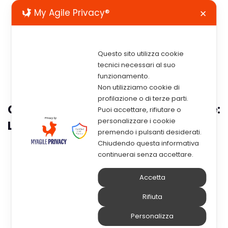
My Agile Privacy®
✕
Questo sito utilizza cookie
tecnici necessari al suo
funzionamento.
Non utilizziamo cookie di
profilazione o di terze parti.
Certificazione Per La Parità Di Genere:
Puoi accettare, rifiutare o
personalizzare i cookie
La Conferma Di Un Impegno Per ELMI
premendo i pulsanti desiderati.
Chiudendo questa informativa
continuerai senza accettare.
Accetta
Rifiuta
ELMI è sempre stata sensibile al tema della parità di genere e lo scorso 25
maggio ha conseguito la
certificazione UNI/PdR 125:2022
.
Personalizza