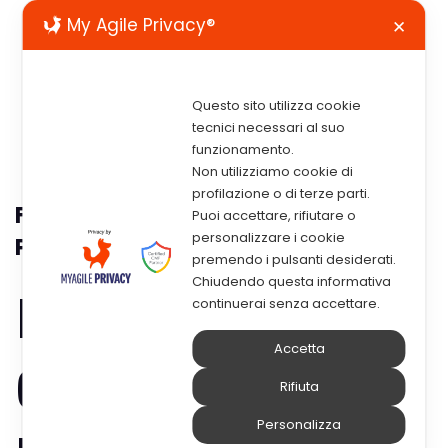
My Agile Privacy®
✕
Questo sito utilizza cookie
tecnici necessari al suo
funzionamento.
Non utilizziamo cookie di
profilazione o di terze parti.
Fatturazione Elettronica Carburanti
Puoi accettare, rifiutare o
personalizzare i cookie
Prorogata Al 1° Gennaio 2019
premendo i pulsanti desiderati.
Chiudendo questa informativa
Prorogato al 1°
continuerai senza accettare.
Accetta
Gennaio 2019
Rifiuta
Personalizza