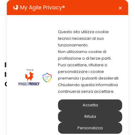
My Agile Privacy®
✕
Questo sito utilizza cookie
tecnici necessari al suo
funzionamento.
Non utilizziamo cookie di
profilazione o di terze parti.
Il Nuovo Codice Degli Appalti:
Puoi accettare, rifiutare o
personalizzare i cookie
Innovazione E Trasparenza Per La
premendo i pulsanti desiderati.
Gestione Dei Contratti
Chiudendo questa informativa
continuerai senza accettare.
Accetta
Rifiuta
Personalizza
I PUNTI CHIAVE
Il settore degli appalti pubblici in Italia è stato oggetto di una significativa riforma