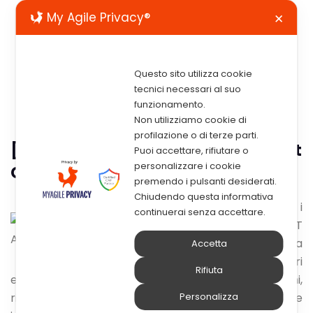
My Agile Privacy®
✕
Questo sito utilizza cookie
tecnici necessari al suo
funzionamento.
Non utilizziamo cookie di
profilazione o di terze parti.
[Webinar] – Monitorare I Propri Asset
Puoi accettare, rifiutare o
personalizzare i cookie
Con Le Soluzioni IBM In Ambito IoT
premendo i pulsanti desiderati.
Chiudendo questa informativa
Utilizzando i
continuerai senza accettare.
dati IoT
ricavati da
Accetta
utenti, sensori
Rifiuta
e dispositivi, Maximo può segnalare problemi,
riducendo i tempi di fermo imprevisti e
Personalizza