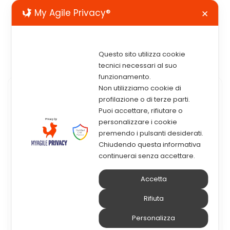
My Agile Privacy®
✕
Questo sito utilizza cookie
tecnici necessari al suo
funzionamento.
Non utilizziamo cookie di
23 Maggio 2024
profilazione o di terze parti.
Puoi accettare, rifiutare o
Webinar: Massimizza
personalizzare i cookie
premendo i pulsanti desiderati.
L’efficienza Di SAP B1:
Chiudendo questa informativa
Ottimizza I Processi
continuerai senza accettare.
Integrando La Gestione
Accetta
Documentale
Rifiuta
Massimizza l’efficienza di SAP B1: ottimizza i
Personalizza
processiintegrando la gestione