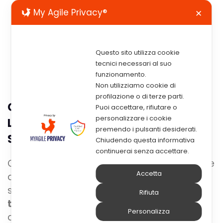
My Agile Privacy®
✕
Questo sito utilizza cookie
tecnici necessari al suo
funzionamento.
Non utilizziamo cookie di
profilazione o di terze parti.
Come Rendere Più Smart
Puoi accettare, rifiutare o
personalizzare i cookie
L’infrastruttura Aziendale Per Lo
premendo i pulsanti desiderati.
Smart Working
Chiudendo questa informativa
continuerai senza accettare.
Oggi l’emergenza, ha costretto buona parte
Accetta
dei lavoratori a passare rapidamente in
smart working
, ma la vera domanda è:
la
Rifiuta
tua azienda è pronta
? Per rendere i
Personalizza
dipendenti operativi anche da casa