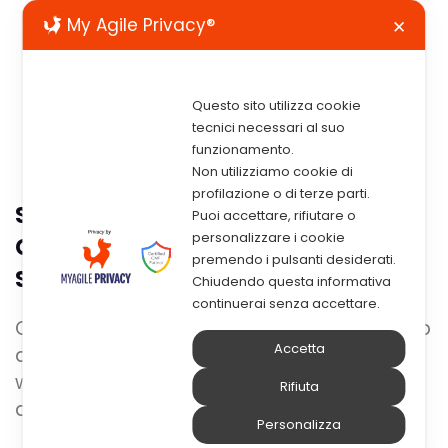
My Agile Privacy®
✕
Questo sito utilizza cookie
tecnici necessari al suo
funzionamento.
Non utilizziamo cookie di
profilazione o di terze parti.
Smart Working: Perché Lavorare Da
Puoi accettare, rifiutare o
personalizzare i cookie
Casa Conviene Alle Imprese E Non
premendo i pulsanti desiderati.
Solo
Chiudendo questa informativa
continuerai senza accettare.
Ormai a causa dell’emergenza, tutti parlano
Accetta
di
smart working
, tutti si sentono in smart
working, ma siamo sicuri di sapere davvero
Rifiuta
di cosa si tratta?
Personalizza