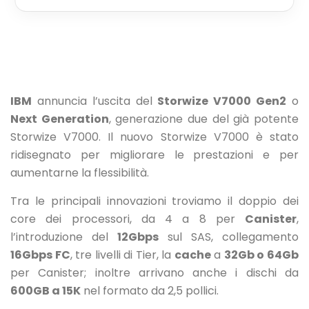
Next
Generation
IBM
annuncia l’uscita del
Storwize V7000 Gen2
o
Next Generation
, generazione due del già potente
Storwize V7000.
Il nuovo Storwize V7000 è stato
ridisegnato per migliorare le prestazioni e per
aumentarne la flessibilità.
Tra le principali innovazioni troviamo il doppio dei
core dei processori, da 4 a 8 per
Canister
,
l’introduzione del
12Gbps
sul SAS, collegamento
16Gbps FC
, tre livelli di Tier, la
cache
a
32Gb o 64Gb
per Canister; inoltre arrivano anche i dischi da
600GB a 15K
nel formato da 2,5 pollici.