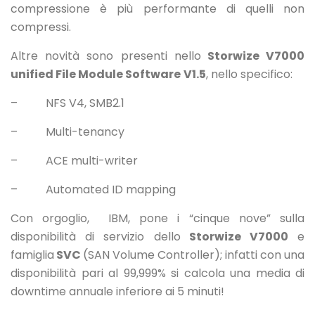
compressione è più performante di quelli non
compressi.
Altre novità sono presenti nello
Storwize V7000
unified File Module Software
V1.5
, nello specifico:
– NFS V4, SMB2.1
– Multi-tenancy
– ACE multi-writer
– Automated ID mapping
Con orgoglio, IBM, pone i “cinque nove” sulla
disponibilità di servizio dello
Storwize V7000
e
famiglia
SVC
(SAN Volume Controller); infatti con una
disponibilità pari al 99,999% si calcola una media di
downtime annuale inferiore ai 5 minuti!