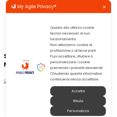
My Agile Privacy®
✕
Questo sito utilizza cookie
tecnici necessari al suo
funzionamento.
Non utilizziamo cookie di
profilazione o di terze parti.
Storwize V7000: IBM Annuncia La
Puoi accettare, rifiutare o
personalizzare i cookie
Next Generation
premendo i pulsanti desiderati.
Chiudendo questa informativa
Stor
continuerai senza accettare.
Accetta
wize V7000
Rifiuta
Personalizza