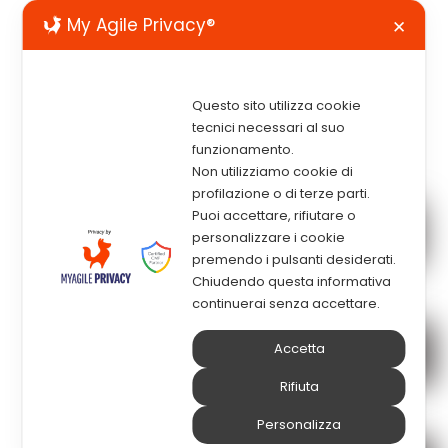
My Agile Privacy®
✕
Questo sito utilizza cookie
tecnici necessari al suo
funzionamento.
Non utilizziamo cookie di
profilazione o di terze parti.
Puoi accettare, rifiutare o
Company Profile
ELMI
personalizzare i cookie
premendo i pulsanti desiderati.
Chiudendo questa informativa
continuerai senza accettare.
Accetta
Asset
Management
Rifiuta
Personalizza