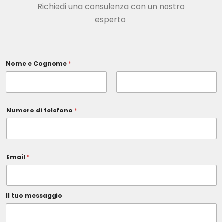
Richiedi una consulenza con un nostro
esperto
t
Nome e Cognome
*
u
o
p
r
i
Nome
Cognome
v
a
Numero di telefono
*
c
y
Email
*
Il tuo messaggio